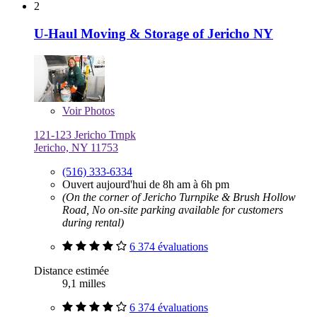
2
U-Haul Moving & Storage of Jericho NY
Voir
Photos
121-123 Jericho Trnpk
Jericho, NY 11753
(516) 333-6334
Ouvert aujourd'hui de 8h am à 6h pm
(On the corner of Jericho Turnpike & Brush Hollow
Road, No on-site parking available for customers
during rental)
6 374 évaluations
Distance estimée
9,1 milles
6 374 évaluations