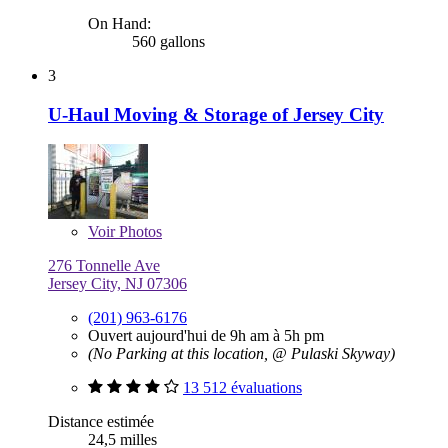
On Hand:
560 gallons
3
U-Haul Moving & Storage of Jersey City
Voir
Photos
276 Tonnelle Ave
Jersey City, NJ 07306
(201) 963-6176
Ouvert aujourd'hui de 9h am à 5h pm
(No Parking at this location, @ Pulaski Skyway)
13 512 évaluations
Distance estimée
24,5 milles