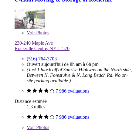
Voir
Photos
230-240 Maple Ave
Rockville Centre, NY 11570
(516) 764-3703
Ouvert aujourd'hui de 8h am à 6h pm
(Just 1 block off of Sunrise Highway on the North side,
Between N. Forest Ave & N. Long Beach Rd. No on-
site parking available.)
7 986 évaluations
Distance estimée
1,3 milles
7 986 évaluations
Voir
Photos