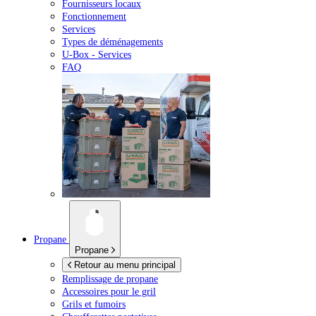
Fournisseurs locaux
Fonctionnement
Services
Types de déménagements
U-Box -
Services
FAQ
Propane
Propane
Retour au menu principal
Remplissage de propane
Accessoires pour le gril
Grils et fumoirs