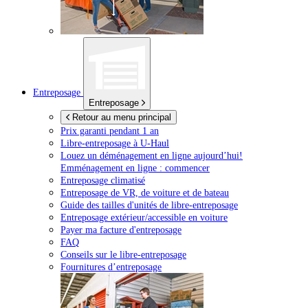
Entreposage
Entreposage
Retour au menu principal
Prix garanti pendant 1 an
Libre-entreposage à
U-Haul
Louez un déménagement en ligne aujourd’hui!
Emménagement en ligne : commencer
Entreposage climatisé
Entreposage de VR, de voiture et de bateau
Guide des tailles d'unités de libre-entreposage
Entreposage extérieur/accessible en voiture
Payer ma facture d'entreposage
FAQ
Conseils sur le libre-entreposage
Fournitures d’entreposage