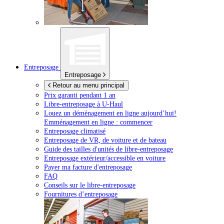
Entreposage
Entreposage
Retour au menu principal
Prix garanti pendant 1 an
Libre-entreposage à
U-Haul
Louez un déménagement en ligne aujourd’hui!
Emménagement en ligne : commencer
Entreposage climatisé
Entreposage de VR, de voiture et de bateau
Guide des tailles d'unités de libre-entreposage
Entreposage extérieur/accessible en voiture
Payer ma facture d'entreposage
FAQ
Conseils sur le libre-entreposage
Fournitures d’entreposage