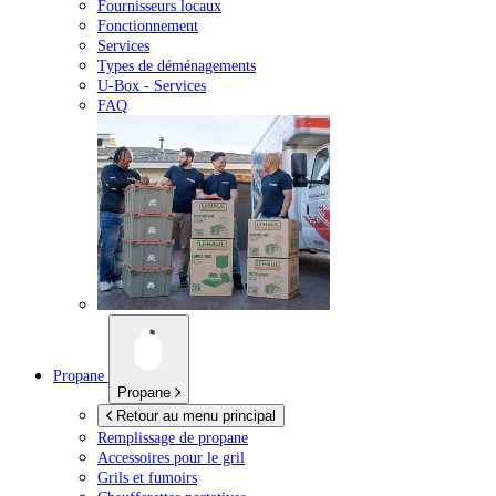
Fournisseurs locaux
Fonctionnement
Services
Types de déménagements
U-Box -
Services
FAQ
Propane
Propane
Retour au menu principal
Remplissage de propane
Accessoires pour le gril
Grils et fumoirs