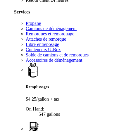
Retour client 24 heures
Services
Propane
Camions de déménagement
Remorques et remorquage
Attaches de remorque
Libre-entreposage
Conteneurs U-Box
Solde de camions et de remorques
Accessoires de déménagement
Remplissages
$4,25/gallon
+ tax
On Hand:
547 gallons