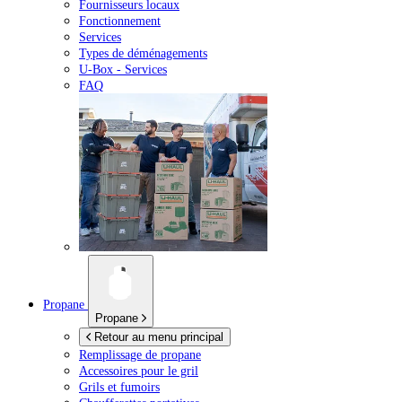
Fournisseurs locaux
Fonctionnement
Services
Types de déménagements
U-Box -
Services
FAQ
Propane
Propane
Retour au menu principal
Remplissage de propane
Accessoires pour le gril
Grils et fumoirs