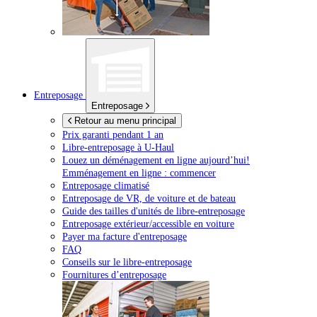
Entreposage
Entreposage
Retour au menu principal
Prix garanti pendant 1 an
Libre-entreposage à
U-Haul
Louez un déménagement en ligne aujourd’hui!
Emménagement en ligne : commencer
Entreposage climatisé
Entreposage de VR, de voiture et de bateau
Guide des tailles d'unités de libre-entreposage
Entreposage extérieur/accessible en voiture
Payer ma facture d'entreposage
FAQ
Conseils sur le libre-entreposage
Fournitures d’entreposage