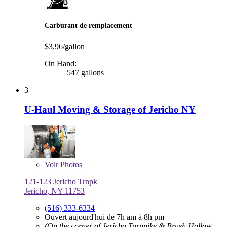
Carburant de remplacement
$3,96/gallon
On Hand:
547 gallons
3
U-Haul Moving & Storage of Jericho NY
Voir
Photos
121-123 Jericho Trnpk
Jericho, NY 11753
(516) 333-6334
Ouvert aujourd'hui de 7h am à 8h pm
(On the corner of Jericho Turnpike & Brush Hollow