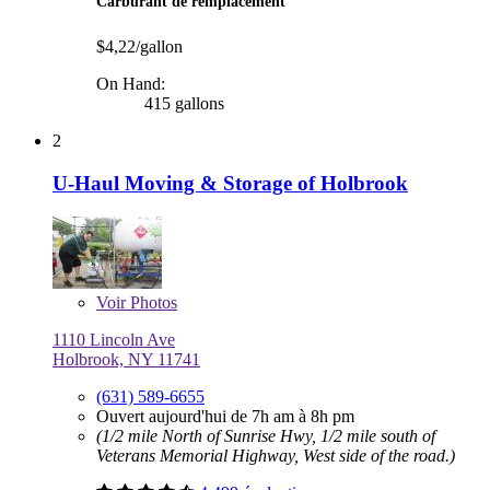
Carburant de remplacement
$4,22/gallon
On Hand:
415 gallons
2
U-Haul Moving & Storage of Holbrook
Voir
Photos
1110 Lincoln Ave
Holbrook, NY 11741
(631) 589-6655
Ouvert aujourd'hui de 7h am à 8h pm
(1/2 mile North of Sunrise Hwy, 1/2 mile south of
Veterans Memorial Highway, West side of the road.)