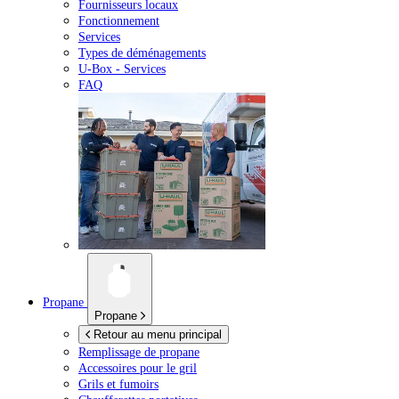
Fournisseurs locaux
Fonctionnement
Services
Types de déménagements
U-Box -
Services
FAQ
Propane
Propane
Retour au menu principal
Remplissage de propane
Accessoires pour le gril
Grils et fumoirs