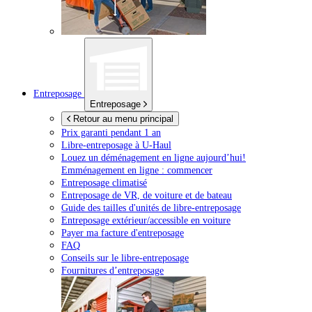
Entreposage
Entreposage
Retour au menu principal
Prix garanti pendant 1 an
Libre-entreposage à
U-Haul
Louez un déménagement en ligne aujourd’hui!
Emménagement en ligne : commencer
Entreposage climatisé
Entreposage de VR, de voiture et de bateau
Guide des tailles d'unités de libre-entreposage
Entreposage extérieur/accessible en voiture
Payer ma facture d'entreposage
FAQ
Conseils sur le libre-entreposage
Fournitures d’entreposage