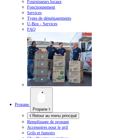
Fournisseurs locaux
Fonctionnement
Services
Types de déménagements
U-Box -
Services
FAQ
Propane
Propane
Retour au menu principal
Remplissage de propane
Accessoires pour le gril
Grils et fumoirs