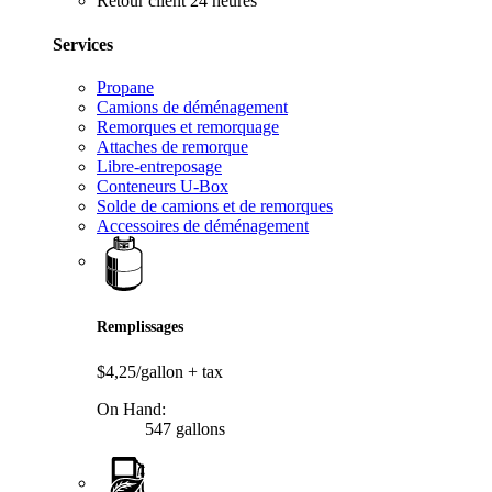
Retour client 24 heures
Services
Propane
Camions de déménagement
Remorques et remorquage
Attaches de remorque
Libre-entreposage
Conteneurs U-Box
Solde de camions et de remorques
Accessoires de déménagement
Remplissages
$4,25/gallon
+ tax
On Hand:
547 gallons