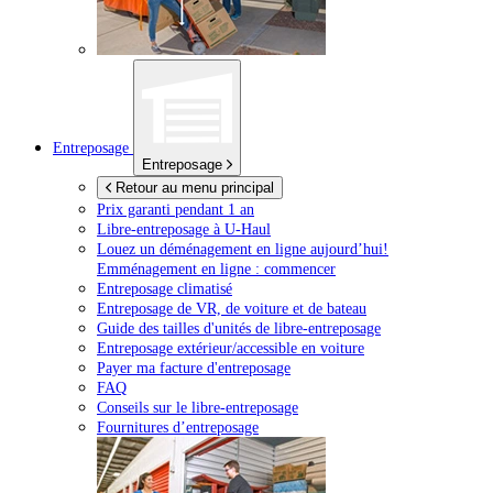
Entreposage
Entreposage
Retour au menu principal
Prix garanti pendant 1 an
Libre-entreposage à
U-Haul
Louez un déménagement en ligne aujourd’hui!
Emménagement en ligne : commencer
Entreposage climatisé
Entreposage de VR, de voiture et de bateau
Guide des tailles d'unités de libre-entreposage
Entreposage extérieur/accessible en voiture
Payer ma facture d'entreposage
FAQ
Conseils sur le libre-entreposage
Fournitures d’entreposage