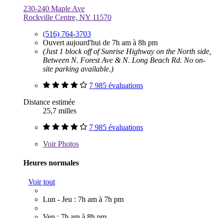
230-240 Maple Ave
Rockville Centre, NY 11570
(516) 764-3703
Ouvert aujourd'hui de 7h am à 8h pm
(Just 1 block off of Sunrise Highway on the North side,
Between N. Forest Ave & N. Long Beach Rd. No on-
site parking available.)
7 985 évaluations
Distance estimée
25,7 milles
7 985 évaluations
Voir
Photos
Heures normales
Voir tout
Lun - Jeu : 7h am à 7h pm
Ven : 7h am à 8h pm