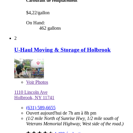
Carburant de remplacement
$4,22/gallon
On Hand:
462 gallons
2
U-Haul Moving & Storage of Holbrook
Voir
Photos
1110 Lincoln Ave
Holbrook, NY 11741
(631) 589-6655
Ouvert aujourd'hui de 7h am à 8h pm
(1/2 mile North of Sunrise Hwy, 1/2 mile south of
Veterans Memorial Highway, West side of the road.)