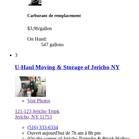
Carburant de remplacement
$3,96/gallon
On Hand:
547 gallons
3
U-Haul Moving & Storage of Jericho NY
Voir
Photos
121-123 Jericho Trnpk
Jericho, NY 11753
(516) 333-6334
Ouvert aujourd'hui de 7h am à 8h pm
(On the corner of Jericho Turnpike & Brush Hollow