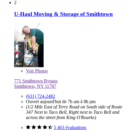
2
U-Haul Moving & Storage of Smithtown
Voir
Photos
771 Smithtown Bypass
Smithtown, NY 11787
(631) 724-2482
Ouvert aujourd'hui de 7h am à 8h pm
(1/2 Mile East of Terry Road on South side of Route
347 Next to Taco Bell, Right next to Taco Bell and
across the street from King O'Rourke)
5 463 évaluations