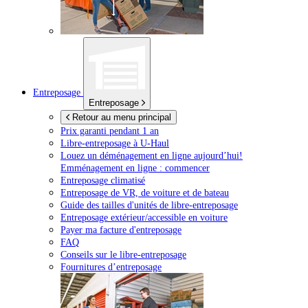
Entreposage
Entreposage
Retour au menu principal
Prix garanti pendant 1 an
Libre-entreposage à
U-Haul
Louez un déménagement en ligne aujourd’hui!
Emménagement en ligne : commencer
Entreposage climatisé
Entreposage de VR, de voiture et de bateau
Guide des tailles d'unités de libre-entreposage
Entreposage extérieur/accessible en voiture
Payer ma facture d'entreposage
FAQ
Conseils sur le libre-entreposage
Fournitures d’entreposage