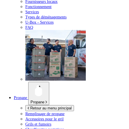
Fournisseurs locaux
Fonctionnement
Services
Types de déménagements
U-Box -
Services
FAQ
Propane
Propane
Retour au menu principal
Remplissage de propane
Accessoires pour le gril
Grils et fumoirs