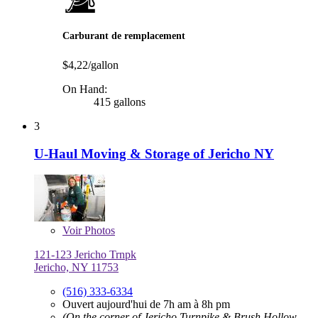
Carburant de remplacement
$4,22/gallon
On Hand:
415 gallons
3
U-Haul Moving & Storage of Jericho NY
Voir
Photos
121-123 Jericho Trnpk
Jericho, NY 11753
(516) 333-6334
Ouvert aujourd'hui de 7h am à 8h pm
(On the corner of Jericho Turnpike & Brush Hollow