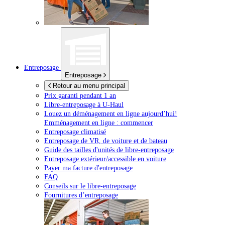
Entreposage
Entreposage
Retour au menu principal
Prix garanti pendant 1 an
Libre-entreposage à
U-Haul
Louez un déménagement en ligne aujourd’hui!
Emménagement en ligne : commencer
Entreposage climatisé
Entreposage de VR, de voiture et de bateau
Guide des tailles d'unités de libre-entreposage
Entreposage extérieur/accessible en voiture
Payer ma facture d'entreposage
FAQ
Conseils sur le libre-entreposage
Fournitures d’entreposage