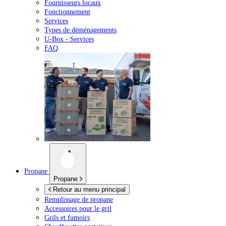
Fournisseurs locaux
Fonctionnement
Services
Types de déménagements
U-Box -
Services
FAQ
Propane
Propane
Retour au menu principal
Remplissage de propane
Accessoires pour le gril
Grils et fumoirs