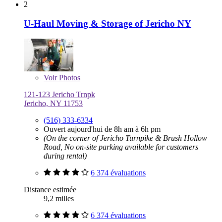
2
U-Haul Moving & Storage of Jericho NY
Voir
Photos
121-123 Jericho Trnpk
Jericho, NY 11753
(516) 333-6334
Ouvert aujourd'hui de 8h am à 6h pm
(On the corner of Jericho Turnpike & Brush Hollow
Road, No on-site parking available for customers
during rental)
6 374 évaluations
Distance estimée
9,2 milles
6 374 évaluations