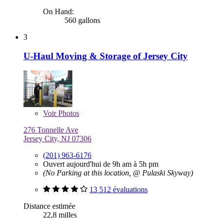
On Hand:
560 gallons
3
U-Haul Moving & Storage of Jersey City
Voir
Photos
276 Tonnelle Ave
Jersey City, NJ 07306
(201) 963-6176
Ouvert aujourd'hui de 9h am à 5h pm
(No Parking at this location, @ Pulaski Skyway)
13 512 évaluations
Distance estimée
22,8 milles