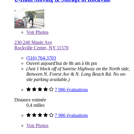
Voir
Photos
230-240 Maple Ave
Rockville Centre, NY 11570
(516) 764-3703
Ouvert aujourd'hui de 8h am à 6h pm
(Just 1 block off of Sunrise Highway on the North side,
Between N. Forest Ave & N. Long Beach Rd. No on-
site parking available.)
7 986 évaluations
Distance estimée
0,4 milles
7 986 évaluations
Voir
Photos