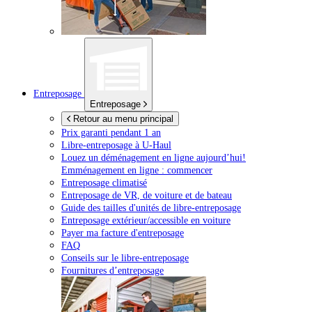
Entreposage
Entreposage
Retour au menu principal
Prix garanti pendant 1 an
Libre-entreposage à
U-Haul
Louez un déménagement en ligne aujourd’hui!
Emménagement en ligne : commencer
Entreposage climatisé
Entreposage de VR, de voiture et de bateau
Guide des tailles d'unités de libre-entreposage
Entreposage extérieur/accessible en voiture
Payer ma facture d'entreposage
FAQ
Conseils sur le libre-entreposage
Fournitures d’entreposage