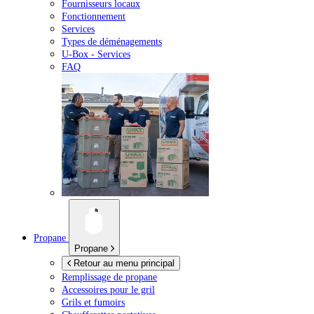
Fournisseurs locaux
Fonctionnement
Services
Types de déménagements
U-Box -
Services
FAQ
Propane
Propane
Retour au menu principal
Remplissage de propane
Accessoires pour le gril
Grils et fumoirs