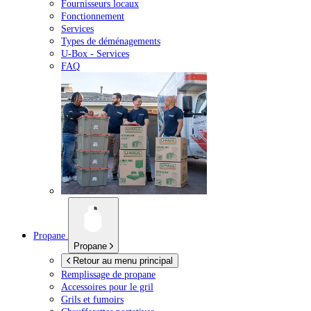
Fournisseurs locaux
Fonctionnement
Services
Types de déménagements
U-Box -
Services
FAQ
Propane
Propane
Retour au menu principal
Remplissage de propane
Accessoires pour le gril
Grils et fumoirs