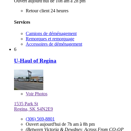
Ouvert aujourd'hui de 10h am à 2h pm
Retour client 24 heures
Services
Camions de déménagement
Remorques et remorquage
Accessoires de déménagement
6
U-Haul of Regina
Voir
Photos
1535 Park St
Regina, SK S4N2E9
(306) 569-8801
Ouvert aujourd'hui de 7h am à 8h pm
(Between Victoria & Dewdney, Across From CO-OP