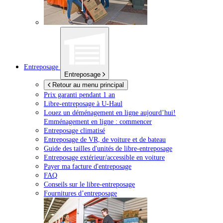
Entreposage
Entreposage
Retour au menu principal
Prix garanti pendant 1 an
Libre-entreposage à
U-Haul
Louez un déménagement en ligne aujourd’hui!
Emménagement en ligne : commencer
Entreposage climatisé
Entreposage de VR, de voiture et de bateau
Guide des tailles d'unités de libre-entreposage
Entreposage extérieur/accessible en voiture
Payer ma facture d'entreposage
FAQ
Conseils sur le libre-entreposage
Fournitures d’entreposage