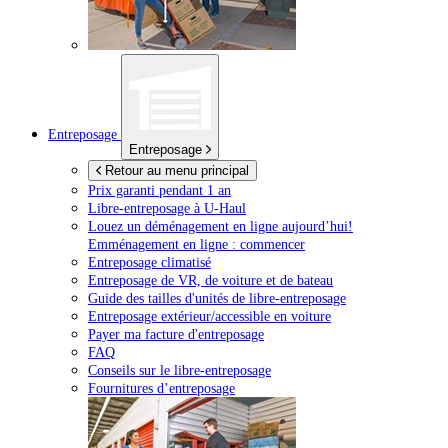
Entreposage
Entreposage
Retour au menu principal
Prix garanti pendant 1 an
Libre-entreposage à
U-Haul
Louez un déménagement en ligne aujourd’hui!
Emménagement en ligne : commencer
Entreposage climatisé
Entreposage de VR, de voiture et de bateau
Guide des tailles d'unités de libre-entreposage
Entreposage extérieur/accessible en voiture
Payer ma facture d'entreposage
FAQ
Conseils sur le libre-entreposage
Fournitures d’entreposage