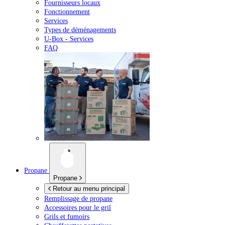
Fournisseurs locaux
Fonctionnement
Services
Types de déménagements
U-Box -
Services
FAQ
Propane
Propane
Retour au menu principal
Remplissage de propane
Accessoires pour le gril
Grils et fumoirs