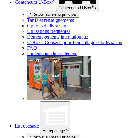
®
Conteneurs
U-Box
®
Conteneurs
U-Box
Retour au menu principal
Tarifs et renseignements
Options de livraison
Utilisations fréquentes
Déménagements internationaux
U-Box -
Conseils pour l’emballage et la livraison
FAQ
Dimensions du conteneur
Entreposage
Entreposage
Retour au menu principal