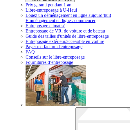
Prix garanti pendant 1 an
Libre-entreposage à
U-Haul
Louez un déménagement en ligne aujourd’hui!
Emménagement en ligne : commencer
Entreposage climatisé
Entreposage de VR, de voiture et de bateau
Guide des tailles d'unités de libre-entreposage
Entreposage extérieur/accessible en voiture
Payer ma facture d'entreposage
FAQ
Conseils sur le libre-entreposage
Fournitures d’entreposage