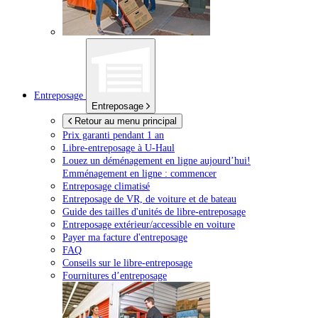
Entreposage
Entreposage
Retour au menu principal
Prix garanti pendant 1 an
Libre-entreposage à
U-Haul
Louez un déménagement en ligne aujourd’hui!
Emménagement en ligne : commencer
Entreposage climatisé
Entreposage de VR, de voiture et de bateau
Guide des tailles d'unités de libre-entreposage
Entreposage extérieur/accessible en voiture
Payer ma facture d'entreposage
FAQ
Conseils sur le libre-entreposage
Fournitures d’entreposage