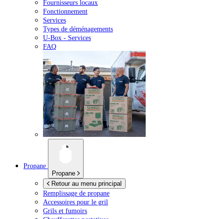
Fournisseurs locaux
Fonctionnement
Services
Types de déménagements
U-Box -
Services
FAQ
Propane
Propane
Retour au menu principal
Remplissage de propane
Accessoires pour le gril
Grils et fumoirs