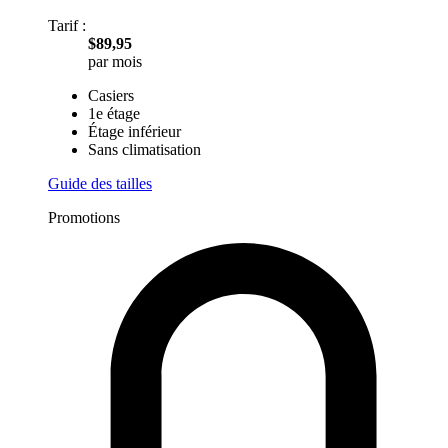
Prix garanti pendant 1 an
Le prix mensuel reste le même pendant les 12 premiers mois.
Tarif :
$89,95
par mois
Casiers
1e étage
Étage inférieur
Sans climatisation
Guide des tailles
Promotions