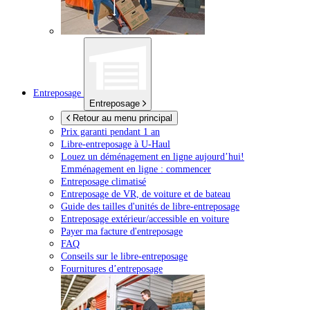
Entreposage
Entreposage
Retour au menu principal
Prix garanti pendant 1 an
Libre-entreposage à
U-Haul
Louez un déménagement en ligne aujourd’hui!
Emménagement en ligne : commencer
Entreposage climatisé
Entreposage de VR, de voiture et de bateau
Guide des tailles d'unités de libre-entreposage
Entreposage extérieur/accessible en voiture
Payer ma facture d'entreposage
FAQ
Conseils sur le libre-entreposage
Fournitures d’entreposage