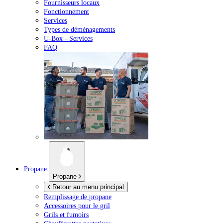
Fournisseurs locaux
Fonctionnement
Services
Types de déménagements
U-Box -
Services
FAQ
Propane
Propane
Retour au menu principal
Remplissage de propane
Accessoires pour le gril
Grils et fumoirs