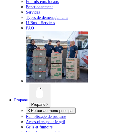
Fournisseurs locaux
Fonctionnement
Services
Types de déménagements
U-Box -
Services
FAQ
Propane
Propane
Retour au menu principal
Remplissage de propane
Accessoires pour le gril
Grils et fumoirs