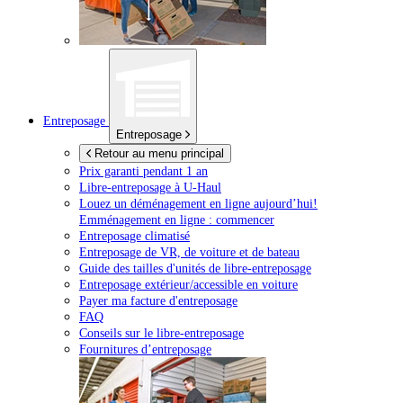
Entreposage
Entreposage
Retour au menu principal
Prix garanti pendant 1 an
Libre-entreposage à
U-Haul
Louez un déménagement en ligne aujourd’hui!
Emménagement en ligne : commencer
Entreposage climatisé
Entreposage de VR, de voiture et de bateau
Guide des tailles d'unités de libre-entreposage
Entreposage extérieur/accessible en voiture
Payer ma facture d'entreposage
FAQ
Conseils sur le libre-entreposage
Fournitures d’entreposage