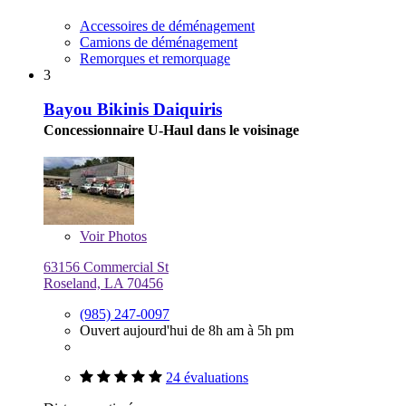
Accessoires de déménagement
Camions de déménagement
Remorques et remorquage
3
Bayou Bikinis Daiquiris
Concessionnaire U-Haul dans le voisinage
Voir
Photos
63156 Commercial St
Roseland, LA 70456
(985) 247-0097
Ouvert aujourd'hui de 8h am à 5h pm
24 évaluations