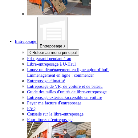
Entreposage
Entreposage
Retour au menu principal
Prix garanti pendant 1 an
Libre-entreposage à
U-Haul
Louez un déménagement en ligne aujourd’hui!
Emménagement en ligne : commencer
Entreposage climatisé
Entreposage de VR, de voiture et de bateau
Guide des tailles d'unités de libre-entreposage
Entreposage extérieur/accessible en voiture
Payer ma facture d'entreposage
FAQ
Conseils sur le libre-entreposage
Fournitures d’entreposage