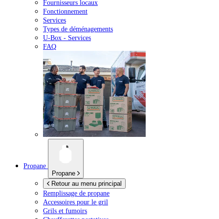
Fournisseurs locaux
Fonctionnement
Services
Types de déménagements
U-Box -
Services
FAQ
Propane
Propane
Retour au menu principal
Remplissage de propane
Accessoires pour le gril
Grils et fumoirs