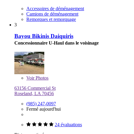
Accessoires de déménagement
Camions de déménagement
Remorques et remorquage
3
Bayou Bikinis Daiquiris
Concessionnaire U-Haul dans le voisinage
Voir
Photos
63156 Commercial St
Roseland, LA 70456
(985) 247-0097
Fermé aujourd'hui
24 évaluations