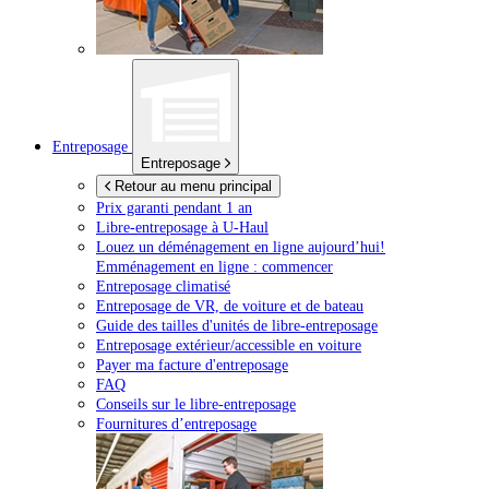
Entreposage
Entreposage
Retour au menu principal
Prix garanti pendant 1 an
Libre-entreposage à
U-Haul
Louez un déménagement en ligne aujourd’hui!
Emménagement en ligne : commencer
Entreposage climatisé
Entreposage de VR, de voiture et de bateau
Guide des tailles d'unités de libre-entreposage
Entreposage extérieur/accessible en voiture
Payer ma facture d'entreposage
FAQ
Conseils sur le libre-entreposage
Fournitures d’entreposage