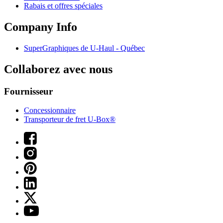
Rabais et offres spéciales
Company Info
SuperGraphiques de
U-Haul
- Québec
Collaborez avec nous
Fournisseur
Concessionnaire
Transporteur de fret U-Box®