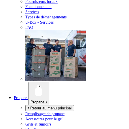
Fournisseurs locaux
Fonctionnement
Services
Types de déménagements
U-Box -
Services
FAQ
Propane
Propane
Retour au menu principal
Remplissage de propane
Accessoires pour le gril
Grils et fumoirs