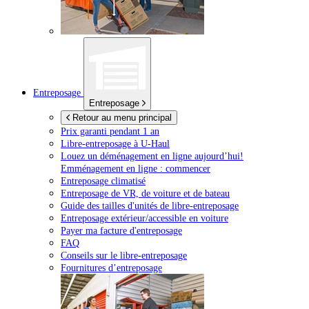
Entreposage
Entreposage
Retour au menu principal
Prix garanti pendant 1 an
Libre-entreposage à
U-Haul
Louez un déménagement en ligne aujourd’hui!
Emménagement en ligne : commencer
Entreposage climatisé
Entreposage de VR, de voiture et de bateau
Guide des tailles d'unités de libre-entreposage
Entreposage extérieur/accessible en voiture
Payer ma facture d'entreposage
FAQ
Conseils sur le libre-entreposage
Fournitures d’entreposage