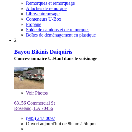
Remorques et remorquage
Attaches de remorque
Libre-entreposage
Conteneurs U-Box
Propane
Solde de camions et de remorques
Boîtes de déménagement en plastique
2
Bayou Bikinis Daiquiris
Concessionnaire U-Haul dans le voisinage
Voir
Photos
63156 Commercial St
Roseland, LA 70456
(985) 247-0097
Ouvert aujourd'hui de 8h am à 5h pm