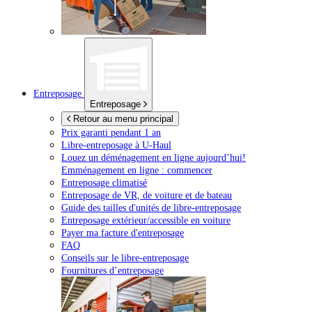
Entreposage
Entreposage
Retour au menu principal
Prix garanti pendant 1 an
Libre-entreposage à
U-Haul
Louez un déménagement en ligne aujourd’hui!
Emménagement en ligne : commencer
Entreposage climatisé
Entreposage de VR, de voiture et de bateau
Guide des tailles d'unités de libre-entreposage
Entreposage extérieur/accessible en voiture
Payer ma facture d'entreposage
FAQ
Conseils sur le libre-entreposage
Fournitures d’entreposage