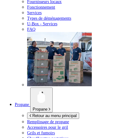
Fournisseurs locaux
Fonctionnement
Services
Types de déménagements
U-Box -
Services
FAQ
Propane
Propane
Retour au menu principal
Remplissage de propane
Accessoires pour le gril
Grils et fumoirs