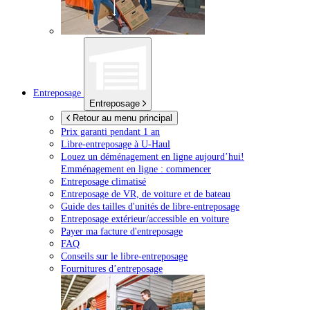
Entreposage
Entreposage
Retour au menu principal
Prix garanti pendant 1 an
Libre-entreposage à
U-Haul
Louez un déménagement en ligne aujourd’hui!
Emménagement en ligne : commencer
Entreposage climatisé
Entreposage de VR, de voiture et de bateau
Guide des tailles d'unités de libre-entreposage
Entreposage extérieur/accessible en voiture
Payer ma facture d'entreposage
FAQ
Conseils sur le libre-entreposage
Fournitures d’entreposage