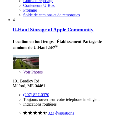
Libre-entreposage
Conteneurs U-Box
Propane
Solde de camions et de remorques
4
U-Haul Storage of Apple Community
Location en tout temps
| Établissement Partage de
®
camions de U-Haul 24/7
Voir
Photos
191 Bradley Rd
Milford, ME 04461
(207) 827-0370
Toujours ouvert sur votre téléphone intelligent
Indications routières
323 évaluations