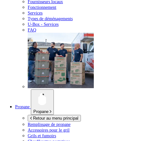
Fournisseurs locaux
Fonctionnement
Services
Types de déménagements
U-Box -
Services
FAQ
Propane
Propane
Retour au menu principal
Remplissage de propane
Accessoires pour le gril
Grils et fumoirs