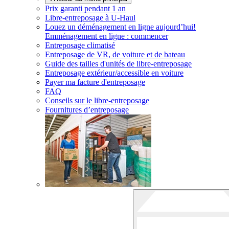
Prix garanti pendant 1 an
Libre-entreposage à
U-Haul
Louez un déménagement en ligne aujourd’hui!
Emménagement en ligne : commencer
Entreposage climatisé
Entreposage de VR, de voiture et de bateau
Guide des tailles d'unités de libre-entreposage
Entreposage extérieur/accessible en voiture
Payer ma facture d'entreposage
FAQ
Conseils sur le libre-entreposage
Fournitures d’entreposage