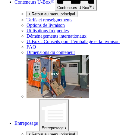
®
Conteneurs
U-Box
®
Conteneurs
U-Box
Retour au menu principal
Tarifs et renseignements
Options de livraison
Utilisations fréquentes
Déménagements internationaux
U-Box -
Conseils pour l’emballage et la livraison
FAQ
Dimensions du conteneur
Entreposage
Entreposage
Retour au menu principal