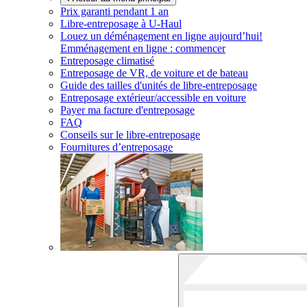
Prix garanti pendant 1 an
Libre-entreposage à
U-Haul
Louez un déménagement en ligne aujourd’hui!
Emménagement en ligne : commencer
Entreposage climatisé
Entreposage de VR, de voiture et de bateau
Guide des tailles d'unités de libre-entreposage
Entreposage extérieur/accessible en voiture
Payer ma facture d'entreposage
FAQ
Conseils sur le libre-entreposage
Fournitures d’entreposage