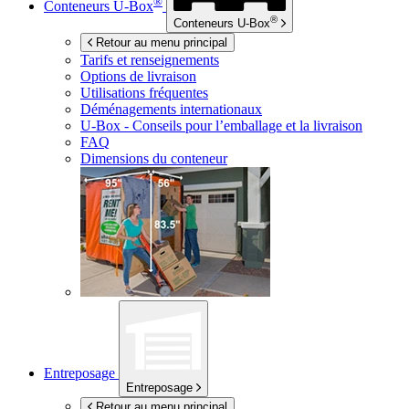
®
Conteneurs
U-Box
®
Conteneurs
U-Box
Retour au menu principal
Tarifs et renseignements
Options de livraison
Utilisations fréquentes
Déménagements internationaux
U-Box -
Conseils pour l’emballage et la livraison
FAQ
Dimensions du conteneur
Entreposage
Entreposage
Retour au menu principal