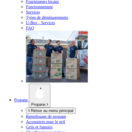
Fournisseurs locaux
Fonctionnement
Services
Types de déménagements
U-Box -
Services
FAQ
Propane
Propane
Retour au menu principal
Remplissage de propane
Accessoires pour le gril
Grils et fumoirs