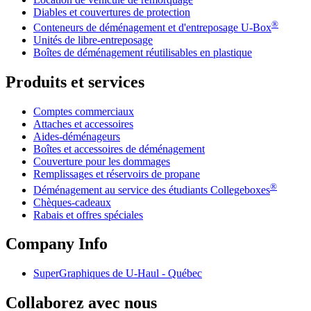
Diables et couvertures de protection
®
Conteneurs de déménagement et d'entreposage
U-Box
Unités de libre-entreposage
Boîtes de déménagement réutilisables en plastique
Produits et services
Comptes commerciaux
Attaches et accessoires
Aides-déménageurs
Boîtes et accessoires de déménagement
Couverture pour les dommages
Remplissages et réservoirs de propane
®
Déménagement au service des étudiants Collegeboxes
Chèques-cadeaux
Rabais et offres spéciales
Company Info
SuperGraphiques de
U-Haul
- Québec
Collaborez avec nous