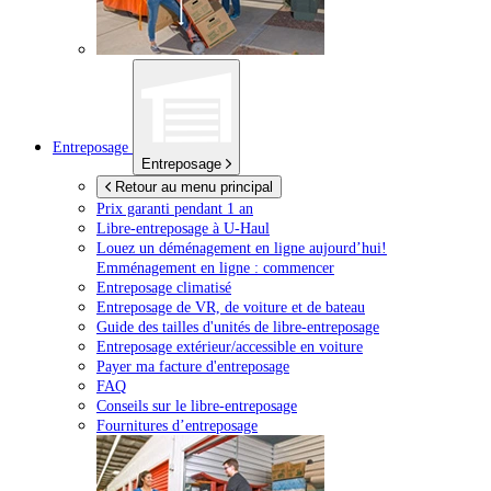
Entreposage
Entreposage
Retour au menu principal
Prix garanti pendant 1 an
Libre-entreposage à
U-Haul
Louez un déménagement en ligne aujourd’hui!
Emménagement en ligne : commencer
Entreposage climatisé
Entreposage de VR, de voiture et de bateau
Guide des tailles d'unités de libre-entreposage
Entreposage extérieur/accessible en voiture
Payer ma facture d'entreposage
FAQ
Conseils sur le libre-entreposage
Fournitures d’entreposage