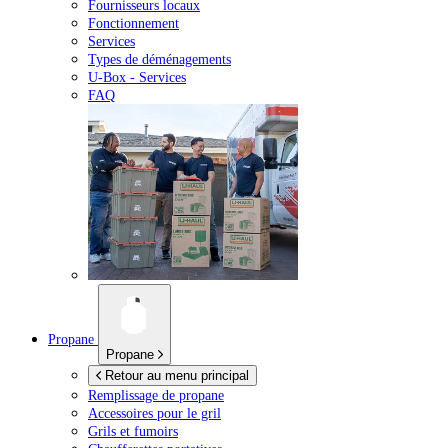
Fournisseurs locaux
Fonctionnement
Services
Types de déménagements
U-Box -
Services
FAQ
Propane
Propane
Retour au menu principal
Remplissage de propane
Accessoires pour le gril
Grils et fumoirs