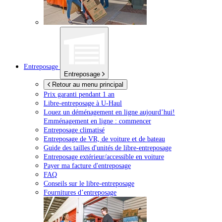
Entreposage
Entreposage
Retour au menu principal
Prix garanti pendant 1 an
Libre-entreposage à
U-Haul
Louez un déménagement en ligne aujourd’hui!
Emménagement en ligne : commencer
Entreposage climatisé
Entreposage de VR, de voiture et de bateau
Guide des tailles d'unités de libre-entreposage
Entreposage extérieur/accessible en voiture
Payer ma facture d'entreposage
FAQ
Conseils sur le libre-entreposage
Fournitures d’entreposage