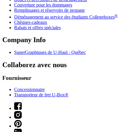
Couverture pour les dommages
Remplissages et réservoirs de propane
®
Déménagement au service des étudiants Collegeboxes
Chèques-cadeaux
Rabais et offres spéciales
Company Info
SuperGraphiques de
U-Haul
- Québec
Collaborez avec nous
Fournisseur
Concessionnaire
Transporteur de fret U-Box®