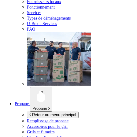
Fournisseurs locaux
Fonctionnement
Services
Types de déménagements
U-Box -
Services
FAQ
Propane
Propane
Retour au menu principal
Remplissage de propane
Accessoires pour le gril
Grils et fumoirs