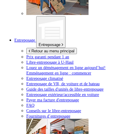
Entreposage
Entreposage
Retour au menu principal
Prix garanti pendant 1 an
Libre-entreposage à
U-Haul
Louez un déménagement en ligne aujourd’hui!
Emménagement en ligne : commencer
Entreposage climatisé
Entreposage de VR, de voiture et de bateau
Guide des tailles d'unités de libre-entreposage
Entreposage extérieur/accessible en voiture
Payer ma facture d'entreposage
FAQ
Conseils sur le libre-entreposage
Fournitures d’entreposage