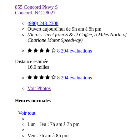
855 Concord Pkwy S
Concord, NC 28027
(980) 248-2308
Ouvert aujourd'hui de 9h am à 5h pm
(Across street from S & D Coffee, 5 Miles North of
Charlotte Motor Speedway)
8 294 évaluations
Distance estimée
16,0 milles
8 294 évaluations
Voir
Photos
Heures normales
Voir tout
Lun - Jeu : 7h am à 7h pm
Ven : 7h am à 8h pm