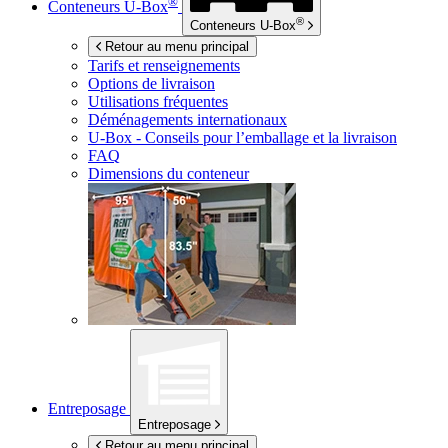
®
Conteneurs
U-Box
®
Conteneurs
U-Box
Retour au menu principal
Tarifs et renseignements
Options de livraison
Utilisations fréquentes
Déménagements internationaux
U-Box -
Conseils pour l’emballage et la livraison
FAQ
Dimensions du conteneur
Entreposage
Entreposage
Retour au menu principal