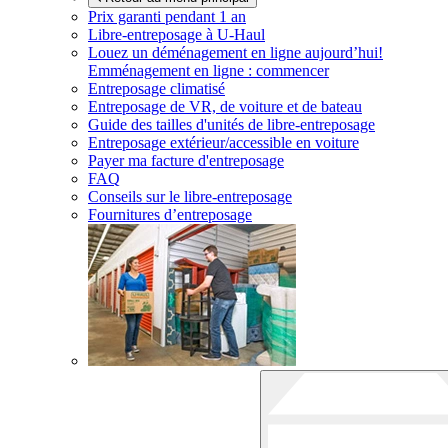
Prix garanti pendant 1 an
Libre-entreposage à
U-Haul
Louez un déménagement en ligne aujourd’hui!
Emménagement en ligne : commencer
Entreposage climatisé
Entreposage de VR, de voiture et de bateau
Guide des tailles d'unités de libre-entreposage
Entreposage extérieur/accessible en voiture
Payer ma facture d'entreposage
FAQ
Conseils sur le libre-entreposage
Fournitures d’entreposage