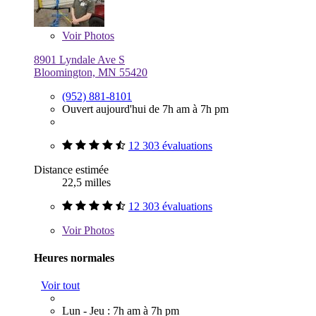
Voir
Photos
8901 Lyndale Ave S
Bloomington, MN 55420
(952) 881-8101
Ouvert aujourd'hui de 7h am à 7h pm
12 303 évaluations
Distance estimée
22,5 milles
12 303 évaluations
Voir
Photos
Heures normales
Voir tout
Lun - Jeu : 7h am à 7h pm