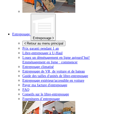
Entreposage
Entreposage
Retour au menu principal
Prix garanti pendant 1 an
Libre-entreposage à
U-Haul
Louez un déménagement en ligne aujourd’hui!
Emménagement en ligne : commencer
Entreposage climatisé
Entreposage de VR, de voiture et de bateau
Guide des tailles d'unités de libre-entreposage
Entreposage extérieur/accessible en voiture
Payer ma facture d'entreposage
FAQ
Conseils sur le libre-entreposage
Fournitures d’entreposage