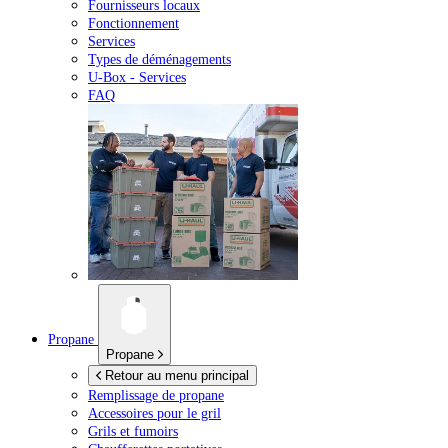
Fournisseurs locaux
Fonctionnement
Services
Types de déménagements
U-Box -
Services
FAQ
Propane
Propane
Retour au menu principal
Remplissage de propane
Accessoires pour le gril
Grils et fumoirs