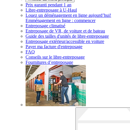
Prix garanti pendant 1 an
Libre-entreposage à
U-Haul
Louez un déménagement en ligne aujourd’hui!
Emménagement en ligne : commencer
Entreposage climatisé
Entreposage de VR, de voiture et de bateau
Guide des tailles d'unités de libre-entreposage
Entreposage extérieur/accessible en voiture
Payer ma facture d'entreposage
FAQ
Conseils sur le libre-entreposage
Fournitures d’entreposage