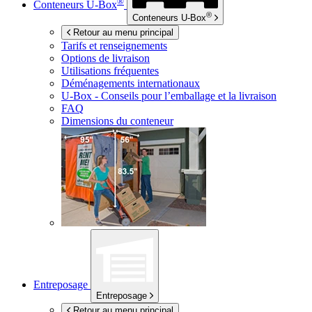
®
Conteneurs
U-Box
®
Conteneurs
U-Box
Retour au menu principal
Tarifs et renseignements
Options de livraison
Utilisations fréquentes
Déménagements internationaux
U-Box -
Conseils pour l’emballage et la livraison
FAQ
Dimensions du conteneur
Entreposage
Entreposage
Retour au menu principal