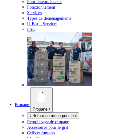
Fournisseurs locaux
Fonctionnement
Services
Types de déménagements
U-Box -
Services
FAQ
Propane
Propane
Retour au menu principal
Remplissage de propane
Accessoires pour le gril
Grils et fumoirs