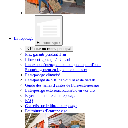
Entreposage
Entreposage
Retour au menu principal
Prix garanti pendant 1 an
Libre-entreposage à
U-Haul
Louez un déménagement en ligne aujourd’hui!
Emménagement en ligne : commencer
Entreposage climatisé
Entreposage de VR, de voiture et de bateau
Guide des tailles d'unités de libre-entreposage
Entreposage extérieur/accessible en voiture
Payer ma facture d'entreposage
FAQ
Conseils sur le libre-entreposage
Fournitures d’entreposage