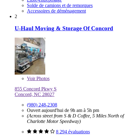
Solde de camions et de remorques
Accessoires de déménagement
2
U-Haul Moving & Storage Of Concord
Voir
Photos
855 Concord Pkwy S
Concord, NC 28027
(980) 248-2308
Ouvert aujourd'hui de 9h am à 5h pm
(Across street from S & D Coffee, 5 Miles North of
Charlotte Motor Speedway)
8 294 évaluations