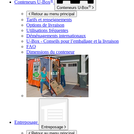
®
Conteneurs
U-Box
®
Conteneurs
U-Box
Retour au menu principal
Tarifs et renseignements
Options de livraison
Utilisations fréquentes
Déménagements internationaux
U-Box -
Conseils pour l’emballage et la livraison
FAQ
Dimensions du conteneur
Entreposage
Entreposage
Retour au menu principal