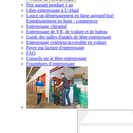
Prix garanti pendant 1 an
Libre-entreposage à
U-Haul
Louez un déménagement en ligne aujourd’hui!
Emménagement en ligne : commencer
Entreposage climatisé
Entreposage de VR, de voiture et de bateau
Guide des tailles d'unités de libre-entreposage
Entreposage extérieur/accessible en voiture
Payer ma facture d'entreposage
FAQ
Conseils sur le libre-entreposage
Fournitures d’entreposage