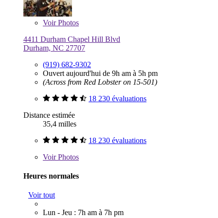
Voir
Photos
4411 Durham Chapel Hill Blvd
Durham, NC 27707
(919) 682-9302
Ouvert aujourd'hui de 9h am à 5h pm
(Across from Red Lobster on 15-501)
18 230 évaluations
Distance estimée
35,4 milles
18 230 évaluations
Voir
Photos
Heures normales
Voir tout
Lun - Jeu : 7h am à 7h pm