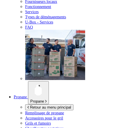
Fournisseurs locaux
Fonctionnement
Services
Types de déménagements
U-Box -
Services
FAQ
Propane
Propane
Retour au menu principal
Remplissage de propane
Accessoires pour le gril
Grils et fumoirs