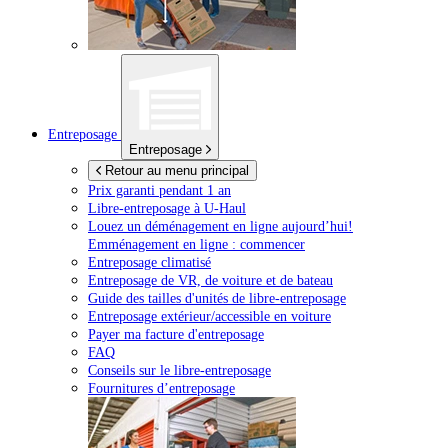
Entreposage
Entreposage
Retour au menu principal
Prix garanti pendant 1 an
Libre-entreposage à
U-Haul
Louez un déménagement en ligne aujourd’hui!
Emménagement en ligne : commencer
Entreposage climatisé
Entreposage de VR, de voiture et de bateau
Guide des tailles d'unités de libre-entreposage
Entreposage extérieur/accessible en voiture
Payer ma facture d'entreposage
FAQ
Conseils sur le libre-entreposage
Fournitures d’entreposage