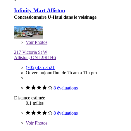
Infinity Mart Alliston
Concessionnaire U-Haul dans le voisinage
Voir
Photos
217 Victoria St W
Alliston, ON L9R1H6
(705) 435-3521
Ouvert aujourd'hui de 7h am à 11h pm
8 évaluations
Distance estimée
0,1 milles
8 évaluations
Voir
Photos