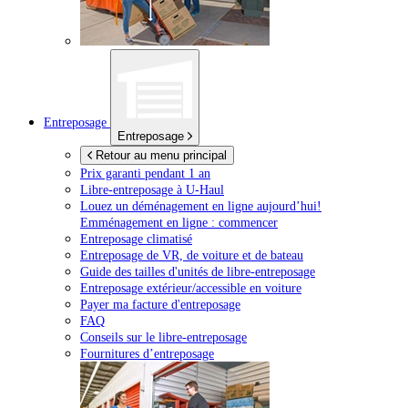
Entreposage
Entreposage
Retour au menu principal
Prix garanti pendant 1 an
Libre-entreposage à
U-Haul
Louez un déménagement en ligne aujourd’hui!
Emménagement en ligne : commencer
Entreposage climatisé
Entreposage de VR, de voiture et de bateau
Guide des tailles d'unités de libre-entreposage
Entreposage extérieur/accessible en voiture
Payer ma facture d'entreposage
FAQ
Conseils sur le libre-entreposage
Fournitures d’entreposage