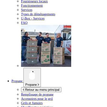
Fournisseurs locaux
Fonctionnement
Services
Types de déménagements
U-Box -
Services
FAQ
Propane
Propane
Retour au menu principal
Remplissage de propane
Accessoires pour le gril
Grils et fumoirs