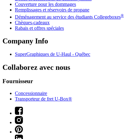
Couverture pour les dommages
Remplissages et réservoirs de propane
®
Déménagement au service des étudiants Collegeboxes
Chèques-cadeaux
Rabais et offres spéciales
Company Info
SuperGraphiques de
U-Haul
- Québec
Collaborez avec nous
Fournisseur
Concessionnaire
Transporteur de fret U-Box®