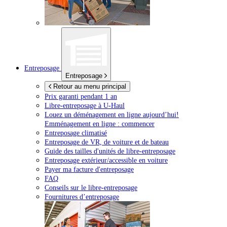
Entreposage
Entreposage
Retour au menu principal
Prix garanti pendant 1 an
Libre-entreposage à
U-Haul
Louez un déménagement en ligne aujourd’hui!
Emménagement en ligne : commencer
Entreposage climatisé
Entreposage de VR, de voiture et de bateau
Guide des tailles d'unités de libre-entreposage
Entreposage extérieur/accessible en voiture
Payer ma facture d'entreposage
FAQ
Conseils sur le libre-entreposage
Fournitures d’entreposage