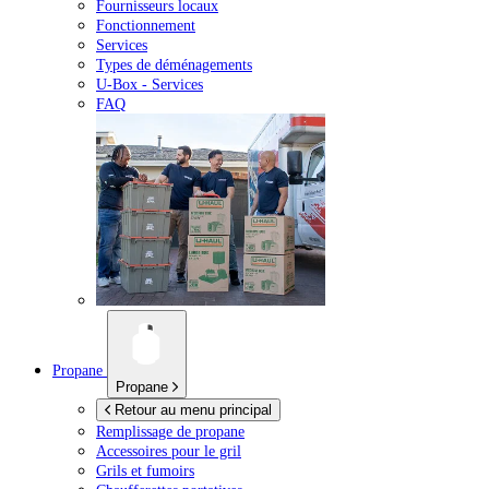
Fournisseurs locaux
Fonctionnement
Services
Types de déménagements
U-Box -
Services
FAQ
Propane
Propane
Retour au menu principal
Remplissage de propane
Accessoires pour le gril
Grils et fumoirs