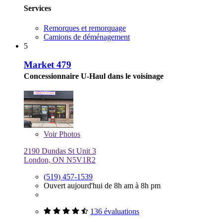
Services
Remorques et remorquage
Camions de déménagement
5
Market 479
Concessionnaire U-Haul dans le voisinage
Voir
Photos
2190 Dundas St Unit 3
London, ON N5V1R2
(519) 457-1539
Ouvert aujourd'hui de 8h am à 8h pm
136 évaluations