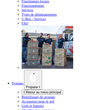
Fournisseurs locaux
Fonctionnement
Services
Types de déménagements
U-Box -
Services
FAQ
Propane
Propane
Retour au menu principal
Remplissage de propane
Accessoires pour le gril
Grils et fumoirs