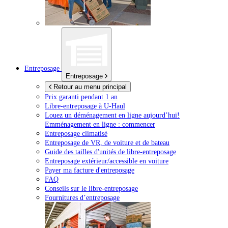
Entreposage
Entreposage
Retour au menu principal
Prix garanti pendant 1 an
Libre-entreposage à
U-Haul
Louez un déménagement en ligne aujourd’hui!
Emménagement en ligne : commencer
Entreposage climatisé
Entreposage de VR, de voiture et de bateau
Guide des tailles d'unités de libre-entreposage
Entreposage extérieur/accessible en voiture
Payer ma facture d'entreposage
FAQ
Conseils sur le libre-entreposage
Fournitures d’entreposage