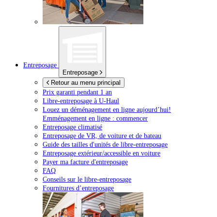
Entreposage
Entreposage
Retour au menu principal
Prix garanti pendant 1 an
Libre-entreposage à
U-Haul
Louez un déménagement en ligne aujourd’hui!
Emménagement en ligne : commencer
Entreposage climatisé
Entreposage de VR, de voiture et de bateau
Guide des tailles d'unités de libre-entreposage
Entreposage extérieur/accessible en voiture
Payer ma facture d'entreposage
FAQ
Conseils sur le libre-entreposage
Fournitures d’entreposage