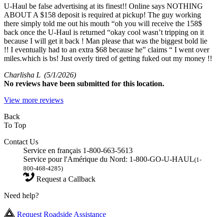
U-Haul be false advertising at its finest!! Online says NOTHING
ABOUT A $158 deposit is required at pickup! The guy working
there simply told me out his mouth “oh you will receive the 158$
back once the U-Haul is returned “okay cool wasn’t tripping on it
because I will get it back ! Man please that was the biggest bold lie
!! I eventually had to an extra $68 because he” claims “ I went over
miles.which is bs! Just overly tired of getting fuked out my money !!
Charlisha L
(5/1/2026)
No
reviews have been submitted for this location.
View more reviews
Back
To Top
Contact Us
Service en français 1-800-663-5613
Service pour l'Amérique du Nord: 1-800-GO-U-HAUL
(1-
800-468-4285)
Request a Callback
Need help?
Request Roadside Assistance