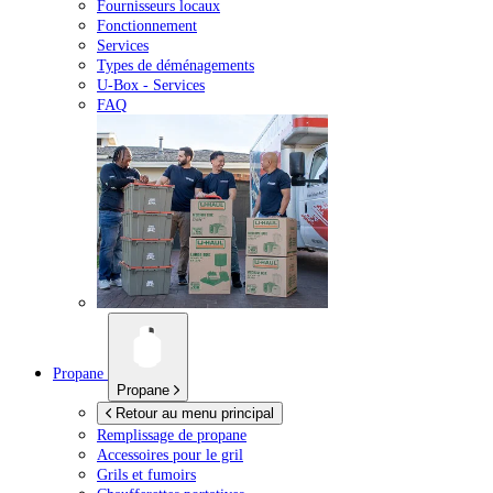
Fournisseurs locaux
Fonctionnement
Services
Types de déménagements
U-Box -
Services
FAQ
Propane
Propane
Retour au menu principal
Remplissage de propane
Accessoires pour le gril
Grils et fumoirs