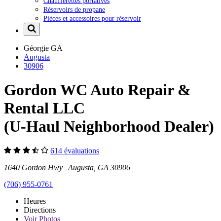
Chaufferettes portatives
Réservoirs de propane
Pièces et accessoires pour réservoir
Géorgie
GA
Augusta
30906
Gordon WC Auto Repair &
Rental LLC
(U-Haul Neighborhood Dealer)
614 évaluations
1640 Gordon Hwy Augusta, GA 30906
(706) 955-0761
Heures
Directions
Voir
Photos