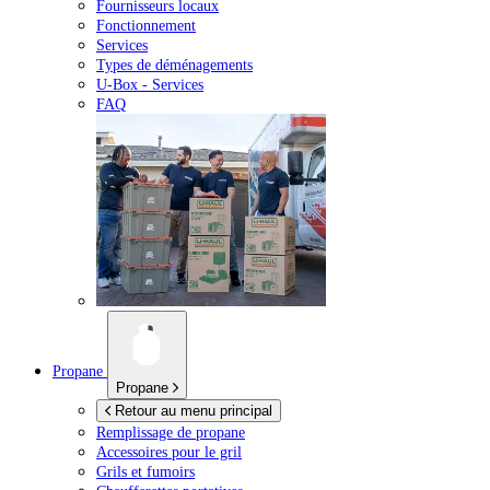
Fournisseurs locaux
Fonctionnement
Services
Types de déménagements
U-Box -
Services
FAQ
Propane
Propane
Retour au menu principal
Remplissage de propane
Accessoires pour le gril
Grils et fumoirs