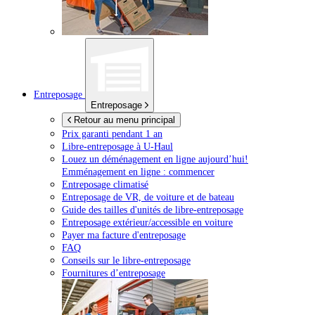
Entreposage
Entreposage
Retour au menu principal
Prix garanti pendant 1 an
Libre-entreposage à
U-Haul
Louez un déménagement en ligne aujourd’hui!
Emménagement en ligne : commencer
Entreposage climatisé
Entreposage de VR, de voiture et de bateau
Guide des tailles d'unités de libre-entreposage
Entreposage extérieur/accessible en voiture
Payer ma facture d'entreposage
FAQ
Conseils sur le libre-entreposage
Fournitures d’entreposage