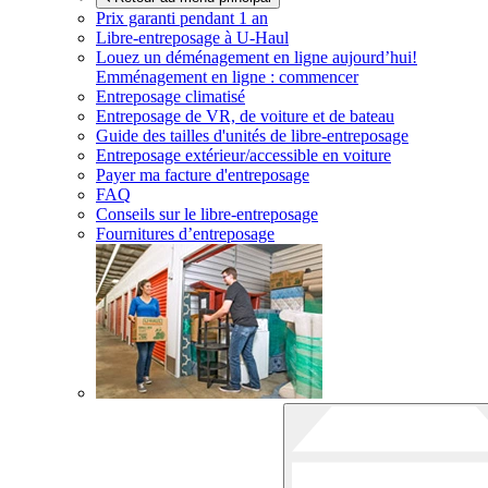
Prix garanti pendant 1 an
Libre-entreposage à
U-Haul
Louez un déménagement en ligne aujourd’hui!
Emménagement en ligne : commencer
Entreposage climatisé
Entreposage de VR, de voiture et de bateau
Guide des tailles d'unités de libre-entreposage
Entreposage extérieur/accessible en voiture
Payer ma facture d'entreposage
FAQ
Conseils sur le libre-entreposage
Fournitures d’entreposage