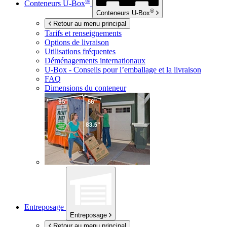
®
Conteneurs
U-Box
®
Conteneurs
U-Box
Retour au menu principal
Tarifs et renseignements
Options de livraison
Utilisations fréquentes
Déménagements internationaux
U-Box -
Conseils pour l’emballage et la livraison
FAQ
Dimensions du conteneur
Entreposage
Entreposage
Retour au menu principal