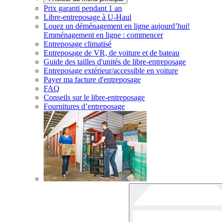
Prix garanti pendant 1 an
Libre-entreposage à
U-Haul
Louez un déménagement en ligne aujourd’hui!
Emménagement en ligne : commencer
Entreposage climatisé
Entreposage de VR, de voiture et de bateau
Guide des tailles d'unités de libre-entreposage
Entreposage extérieur/accessible en voiture
Payer ma facture d'entreposage
FAQ
Conseils sur le libre-entreposage
Fournitures d’entreposage