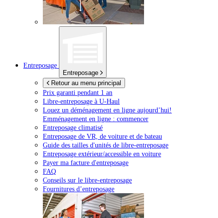
Entreposage
Entreposage
Retour au menu principal
Prix garanti pendant 1 an
Libre-entreposage à
U-Haul
Louez un déménagement en ligne aujourd’hui!
Emménagement en ligne : commencer
Entreposage climatisé
Entreposage de VR, de voiture et de bateau
Guide des tailles d'unités de libre-entreposage
Entreposage extérieur/accessible en voiture
Payer ma facture d'entreposage
FAQ
Conseils sur le libre-entreposage
Fournitures d’entreposage