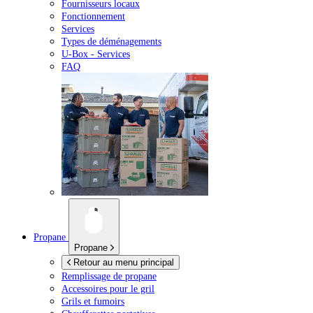
Fournisseurs locaux
Fonctionnement
Services
Types de déménagements
U-Box -
Services
FAQ
Propane
Propane
Retour au menu principal
Remplissage de propane
Accessoires pour le gril
Grils et fumoirs