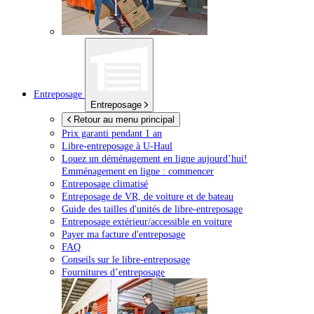
Entreposage
Entreposage
Retour au menu principal
Prix garanti pendant 1 an
Libre-entreposage à
U-Haul
Louez un déménagement en ligne aujourd’hui!
Emménagement en ligne : commencer
Entreposage climatisé
Entreposage de VR, de voiture et de bateau
Guide des tailles d'unités de libre-entreposage
Entreposage extérieur/accessible en voiture
Payer ma facture d'entreposage
FAQ
Conseils sur le libre-entreposage
Fournitures d’entreposage