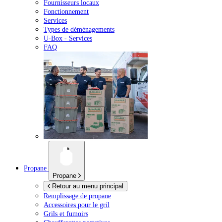
Fournisseurs locaux
Fonctionnement
Services
Types de déménagements
U-Box -
Services
FAQ
Propane
Propane
Retour au menu principal
Remplissage de propane
Accessoires pour le gril
Grils et fumoirs