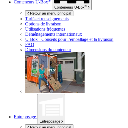
®
Conteneurs
U-Box
®
Conteneurs
U-Box
Retour au menu principal
Tarifs et renseignements
Options de livraison
Utilisations fréquentes
Déménagements internationaux
U-Box -
Conseils pour l’emballage et la livraison
FAQ
Dimensions du conteneur
Entreposage
Entreposage
Retour au menu principal