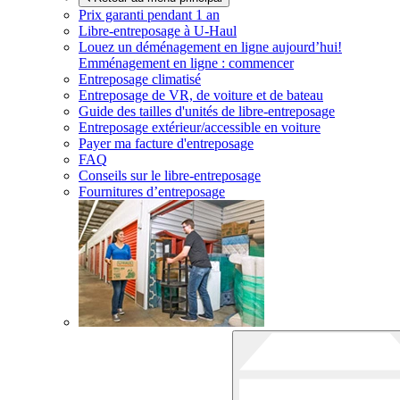
Prix garanti pendant 1 an
Libre-entreposage à
U-Haul
Louez un déménagement en ligne aujourd’hui!
Emménagement en ligne : commencer
Entreposage climatisé
Entreposage de VR, de voiture et de bateau
Guide des tailles d'unités de libre-entreposage
Entreposage extérieur/accessible en voiture
Payer ma facture d'entreposage
FAQ
Conseils sur le libre-entreposage
Fournitures d’entreposage