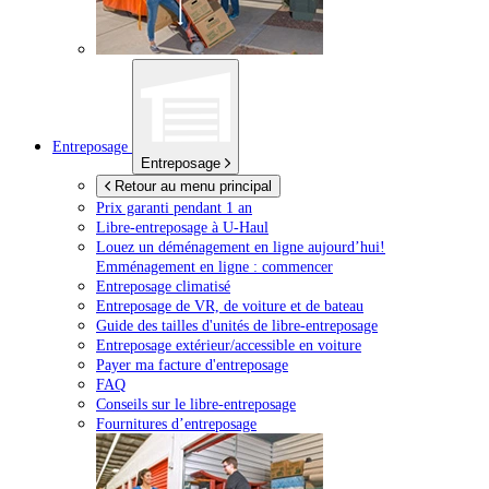
Entreposage
Entreposage
Retour au menu principal
Prix garanti pendant 1 an
Libre-entreposage à
U-Haul
Louez un déménagement en ligne aujourd’hui!
Emménagement en ligne : commencer
Entreposage climatisé
Entreposage de VR, de voiture et de bateau
Guide des tailles d'unités de libre-entreposage
Entreposage extérieur/accessible en voiture
Payer ma facture d'entreposage
FAQ
Conseils sur le libre-entreposage
Fournitures d’entreposage