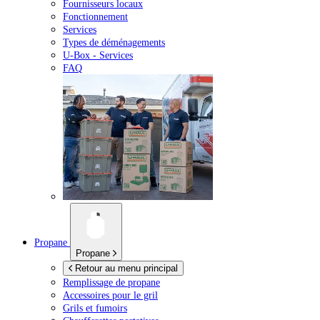
Fournisseurs locaux
Fonctionnement
Services
Types de déménagements
U-Box -
Services
FAQ
Propane
Propane
Retour au menu principal
Remplissage de propane
Accessoires pour le gril
Grils et fumoirs