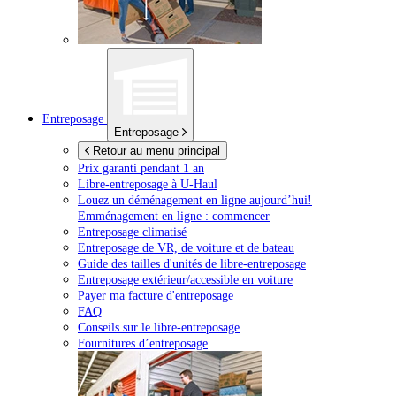
Entreposage
Entreposage
Retour au menu principal
Prix garanti pendant 1 an
Libre-entreposage à
U-Haul
Louez un déménagement en ligne aujourd’hui!
Emménagement en ligne : commencer
Entreposage climatisé
Entreposage de VR, de voiture et de bateau
Guide des tailles d'unités de libre-entreposage
Entreposage extérieur/accessible en voiture
Payer ma facture d'entreposage
FAQ
Conseils sur le libre-entreposage
Fournitures d’entreposage