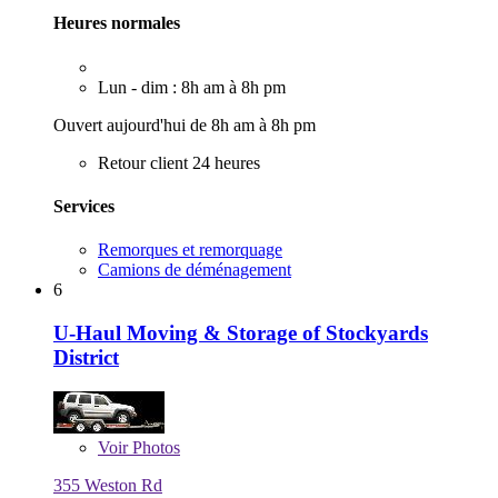
Heures normales
Lun - dim : 8h am à 8h pm
Ouvert aujourd'hui de 8h am à 8h pm
Retour client 24 heures
Services
Remorques et remorquage
Camions de déménagement
6
U-Haul Moving & Storage of Stockyards
District
Voir
Photos
355 Weston Rd