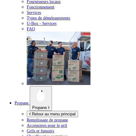
Fournisseurs locaux
Fonctionnement
Services
Types de déménagements
U-Box -
Services
FAQ
Propane
Propane
Retour au menu principal
Remplissage de propane
Accessoires pour le gril
Grils et fumoirs