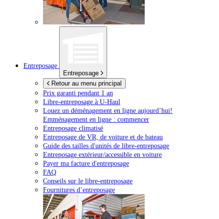
Entreposage
Entreposage
Retour au menu principal
Prix garanti pendant 1 an
Libre-entreposage à
U-Haul
Louez un déménagement en ligne aujourd’hui!
Emménagement en ligne : commencer
Entreposage climatisé
Entreposage de VR, de voiture et de bateau
Guide des tailles d'unités de libre-entreposage
Entreposage extérieur/accessible en voiture
Payer ma facture d'entreposage
FAQ
Conseils sur le libre-entreposage
Fournitures d’entreposage