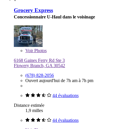
Grocery Express
Concessionnaire U-Haul dans le voisinage
Voir
Photos
6168 Gaines Ferry Rd Ste 3
Flowery Branch, GA 30542
(678) 828-2056
Ouvert aujourd'hui de 7h am à 7h pm
44 évaluations
Distance estimée
1,9 milles
44 évaluations