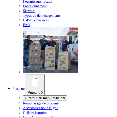
Fournisseurs locaux
Fonctionnement
Services
Types de déménagements
U-Box -
Services
FAQ
Propane
Propane
Retour au menu principal
Remplissage de propane
Accessoires pour le gril
Grils et fumoirs