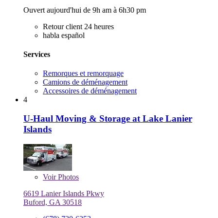
Ouvert aujourd'hui de 9h am à 6h30 pm
Retour client 24 heures
habla español
Services
Remorques et remorquage
Camions de déménagement
Accessoires de déménagement
4
U-Haul Moving & Storage at Lake Lanier
Islands
Voir
Photos
6619 Lanier Islands Pkwy
Buford, GA 30518