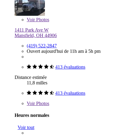
Voir
Photos
1411 Park Ave W
Mansfield, OH 44906
(419) 522-2847
Ouvert aujourd'hui de 11h am à 5h pm
413 évaluations
Distance estimée
11,8 milles
413 évaluations
Voir
Photos
Heures normales
Voir tout