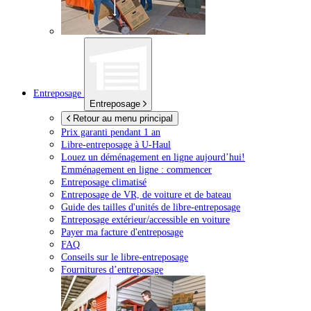
Entreposage
Entreposage
Retour au menu principal
Prix garanti pendant 1 an
Libre-entreposage à
U-Haul
Louez un déménagement en ligne aujourd’hui!
Emménagement en ligne : commencer
Entreposage climatisé
Entreposage de VR, de voiture et de bateau
Guide des tailles d'unités de libre-entreposage
Entreposage extérieur/accessible en voiture
Payer ma facture d'entreposage
FAQ
Conseils sur le libre-entreposage
Fournitures d’entreposage