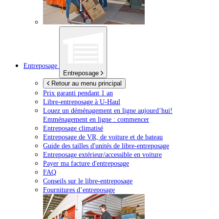
Entreposage
Entreposage
Retour au menu principal
Prix garanti pendant 1 an
Libre-entreposage à
U-Haul
Louez un déménagement en ligne aujourd’hui!
Emménagement en ligne : commencer
Entreposage climatisé
Entreposage de VR, de voiture et de bateau
Guide des tailles d'unités de libre-entreposage
Entreposage extérieur/accessible en voiture
Payer ma facture d'entreposage
FAQ
Conseils sur le libre-entreposage
Fournitures d’entreposage