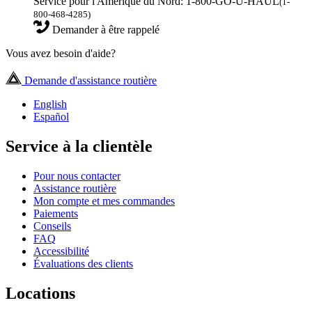
Service pour l'Amérique du Nord: 1-800-GO-U-HAUL
(1-
800-468-4285)
Demander à être rappelé
Vous avez besoin d'aide?
Demande d'assistance routière
English
Español
Service à la clientèle
Pour nous contacter
Assistance routière
Mon compte et mes commandes
Paiements
Conseils
FAQ
Accessibilité
Évaluations des clients
Locations