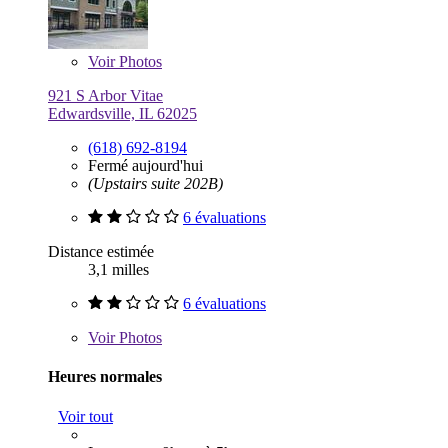
Voir
Photos
921 S Arbor Vitae
Edwardsville, IL 62025
(618) 692-8194
Fermé aujourd'hui
(Upstairs suite 202B)
6 évaluations
Distance estimée
3,1 milles
6 évaluations
Voir
Photos
Heures normales
Voir tout