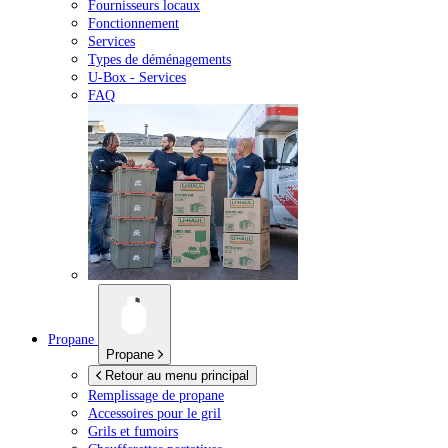
Fournisseurs locaux
Fonctionnement
Services
Types de déménagements
U-Box -
Services
FAQ
Propane
Propane
Retour au menu principal
Remplissage de propane
Accessoires pour le gril
Grils et fumoirs