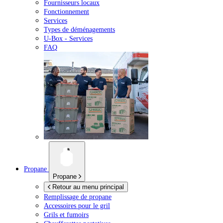
Fournisseurs locaux
Fonctionnement
Services
Types de déménagements
U-Box -
Services
FAQ
Propane
Propane
Retour au menu principal
Remplissage de propane
Accessoires pour le gril
Grils et fumoirs