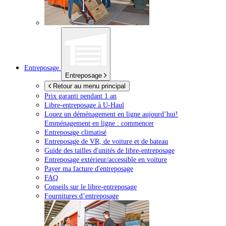
Entreposage
Entreposage
Retour au menu principal
Prix garanti pendant 1 an
Libre-entreposage à
U-Haul
Louez un déménagement en ligne aujourd’hui!
Emménagement en ligne : commencer
Entreposage climatisé
Entreposage de VR, de voiture et de bateau
Guide des tailles d'unités de libre-entreposage
Entreposage extérieur/accessible en voiture
Payer ma facture d'entreposage
FAQ
Conseils sur le libre-entreposage
Fournitures d’entreposage