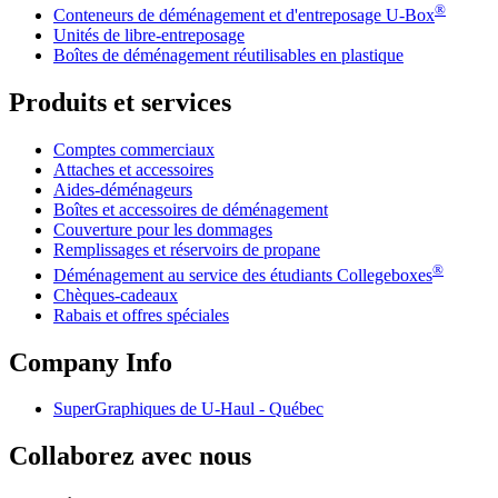
®
Conteneurs de déménagement et d'entreposage
U-Box
Unités de libre-entreposage
Boîtes de déménagement réutilisables en plastique
Produits et services
Comptes commerciaux
Attaches et accessoires
Aides-déménageurs
Boîtes et accessoires de déménagement
Couverture pour les dommages
Remplissages et réservoirs de propane
®
Déménagement au service des étudiants Collegeboxes
Chèques-cadeaux
Rabais et offres spéciales
Company Info
SuperGraphiques de
U-Haul
- Québec
Collaborez avec nous