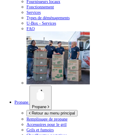
Fournisseurs locaux
Fonctionnement
Services
Types de déménagements
U-Box -
Services
FAQ
Propane
Propane
Retour au menu principal
Remplissage de propane
Accessoires pour le gril
Grils et fumoirs