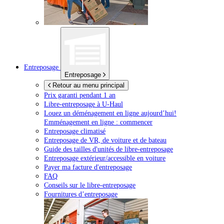
Entreposage
Entreposage
Retour au menu principal
Prix garanti pendant 1 an
Libre-entreposage à
U-Haul
Louez un déménagement en ligne aujourd’hui!
Emménagement en ligne : commencer
Entreposage climatisé
Entreposage de VR, de voiture et de bateau
Guide des tailles d'unités de libre-entreposage
Entreposage extérieur/accessible en voiture
Payer ma facture d'entreposage
FAQ
Conseils sur le libre-entreposage
Fournitures d’entreposage