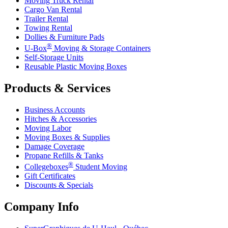
Moving Truck Rental
Cargo Van Rental
Trailer Rental
Towing Rental
Dollies & Furniture Pads
®
U-Box
Moving & Storage Containers
Self-Storage Units
Reusable Plastic Moving Boxes
Products & Services
Business Accounts
Hitches & Accessories
Moving Labor
Moving Boxes & Supplies
Damage Coverage
Propane Refills & Tanks
®
Collegeboxes
Student Moving
Gift Certificates
Discounts & Specials
Company Info