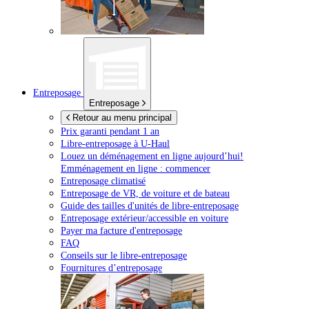
Entreposage
Entreposage
Retour au menu principal
Prix garanti pendant 1 an
Libre-entreposage à
U-Haul
Louez un déménagement en ligne aujourd’hui!
Emménagement en ligne : commencer
Entreposage climatisé
Entreposage de VR, de voiture et de bateau
Guide des tailles d'unités de libre-entreposage
Entreposage extérieur/accessible en voiture
Payer ma facture d'entreposage
FAQ
Conseils sur le libre-entreposage
Fournitures d’entreposage