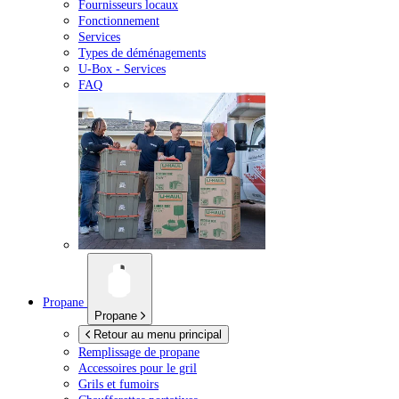
Fournisseurs locaux
Fonctionnement
Services
Types de déménagements
U-Box -
Services
FAQ
Propane
Propane
Retour au menu principal
Remplissage de propane
Accessoires pour le gril
Grils et fumoirs