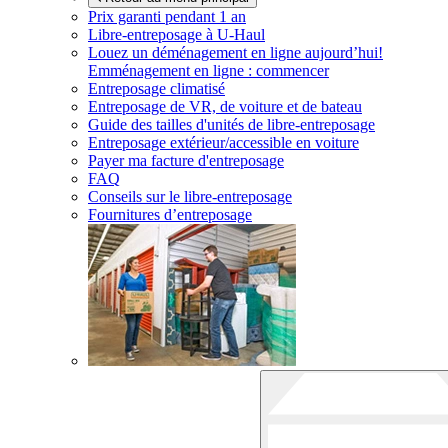
Prix garanti pendant 1 an
Libre-entreposage à
U-Haul
Louez un déménagement en ligne aujourd’hui!
Emménagement en ligne : commencer
Entreposage climatisé
Entreposage de VR, de voiture et de bateau
Guide des tailles d'unités de libre-entreposage
Entreposage extérieur/accessible en voiture
Payer ma facture d'entreposage
FAQ
Conseils sur le libre-entreposage
Fournitures d’entreposage