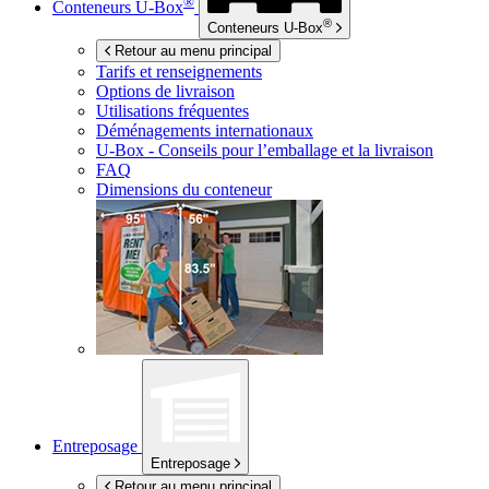
®
Conteneurs
U-Box
®
Conteneurs
U-Box
Retour au menu principal
Tarifs et renseignements
Options de livraison
Utilisations fréquentes
Déménagements internationaux
U-Box -
Conseils pour l’emballage et la livraison
FAQ
Dimensions du conteneur
Entreposage
Entreposage
Retour au menu principal